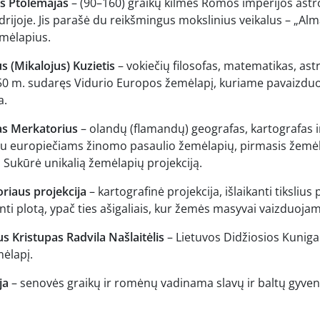
as Ptolemajas
– (90–160) graikų kilmės Romos imperijos astr
rijoje. Jis parašė du reikšmingus mokslinius veikalus – „Alm
emėlapius.
s (Mikalojus) Kuzietis
– vokiečių filosofas, matematikas, as
50 m. sudaręs Vidurio Europos žemėlapį, kuriame pavaizduot
a.
s Merkatorius
– olandų (flamandų) geografas, kartografas i
u europiečiams žinomo pasaulio žemėlapių, pirmasis žemėla
. Sukūrė unikalią žemėlapių projekciją.
riaus projekcija
– kartografinė projekcija, išlaikanti tiksliu
nti plotą, ypač ties ašigaliais, kur žemės masyvai vaizduojam
s Kristupas Radvila Našlaitėlis
– Lietuvos Didžiosios Kuniga
ėlapį.
ja
– senovės graikų ir romėnų vadinama slavų ir baltų gyven