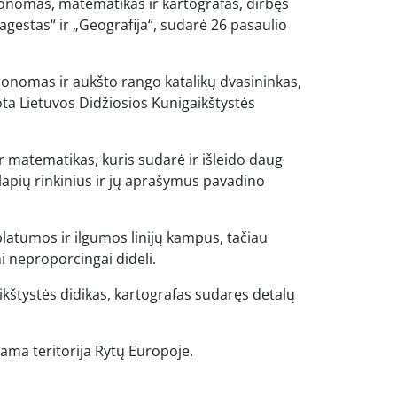
onomas, matematikas ir kartografas, dirbęs
agestas“ ir „Geografija“, sudarė 26 pasaulio
tronomas ir aukšto rango katalikų dvasininkas,
a Lietuvos Didžiosios Kunigaikštystės
r matematikas, kuris sudarė ir išleido daug
pių rinkinius ir jų aprašymus pavadino
s platumos ir ilgumos linijų kampus, tačiau
i neproporcingai dideli.
ikštystės didikas, kartografas sudaręs detalų
ama teritorija Rytų Europoje.