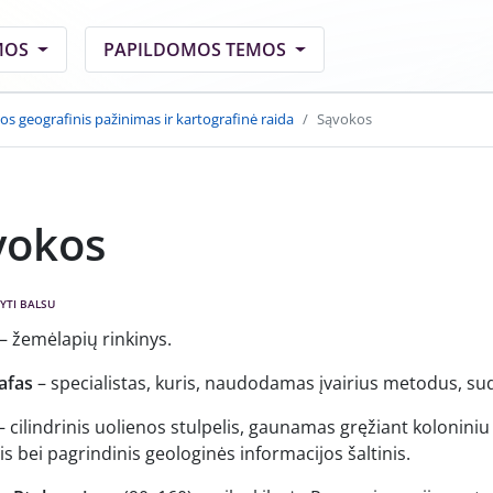
MOS
PAPILDOMOS TEMOS
os geografinis pažinimas ir kartografinė raida
Sąvokos
vokos
YTI BALSU
– žemėlapių rinkinys.
afas
– specialistas, kuris, naudodamas įvairius metodus, s
– cilindrinis uolienos stulpelis, gaunamas gręžiant koloniniu 
s bei pagrindinis geologinės informacijos šaltinis.