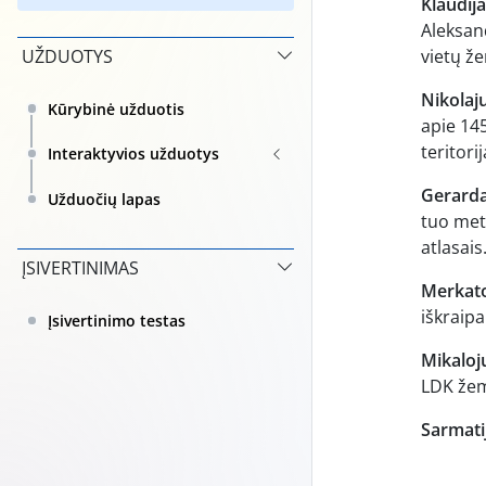
Klaudij
Aleksand
UŽDUOTYS
vietų ž
Nikolaju
Kūrybinė užduotis
apie 14
teritorij
Interaktyvios užduotys
Gerarda
Užduočių lapas
tuo met
atlasais
ĮSIVERTINIMAS
Merkato
iškraipa
Įsivertinimo testas
Mikaloju
LDK žem
Sarmati