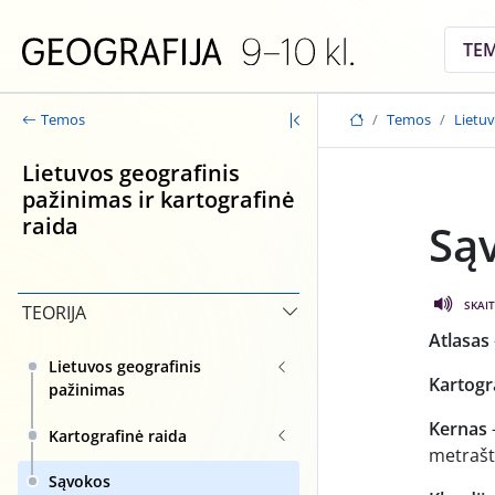
Skip to main content
TE
Temos
Lietuv
Temos
Lietuvos geografinis
pažinimas ir kartografinė
raida
Są
SKAIT
TEORIJA
Atlasas
Lietuvos geografinis
Kartogr
pažinimas
Kernas
Kartografinė raida
metrašti
Sąvokos