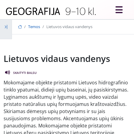
Skip to main content
Temos
Lietuvos vidaus vandenys
Lietuvos vidaus vandenys
SKAITYTI BALSU
Mokomajame objekte pristatomi Lietuvos hidrografinio
tinklo ypatumai, didieji upių baseinai, jų pasiskirstymas.
Lyginamos aukštumų ir lygumų upės, video vaizdai
pristato natūralius upių formuojamus kraštovaizdžius.
Skiriamas dėmesys upių potvyniams ir su jais
susijusioms problemoms. Akcentuojamas upių ūkinis
panaudojimas. Mokomajame objekte pristatomi
Lietuvos ežerų pasiskirstymo Lietuvos teritorijoje