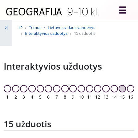
Skip to main content
Temos
Lietuvos vidaus vandenys
Interaktyvios užduotys
15 užduotis
Interaktyvios užduotys
1
2
3
4
5
6
7
8
9
10
11
12
13
14
15
16
15 užduotis