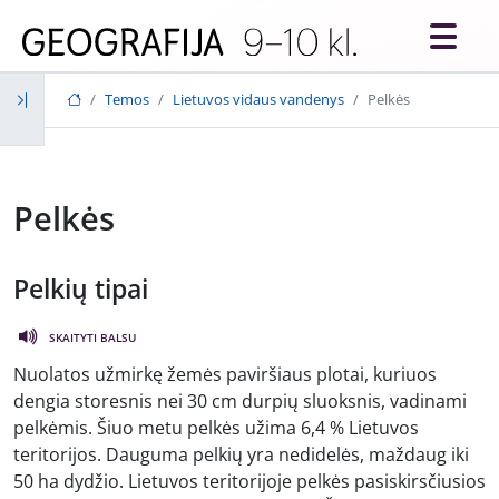
Skip to main content
Temos
Lietuvos vidaus vandenys
Pelkės
Pelkės
Pelkių tipai
SKAITYTI BALSU
Nuolatos užmirkę žemės paviršiaus plotai, kuriuos
dengia storesnis nei 30 cm durpių sluoksnis, vadinami
pelkėmis. Šiuo metu pelkės užima 6,4 % Lietuvos
teritorijos. Dauguma pelkių yra nedidelės, maždaug iki
50 ha dydžio. Lietuvos teritorijoje pelkės pasiskirsčiusios