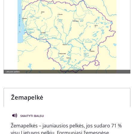
SKAITYTI BALSU
Žemapelkės – jauniausios pelkės, jos sudaro 71 %
visų Lietuvos pelkių. Formuojasi žemesnėse