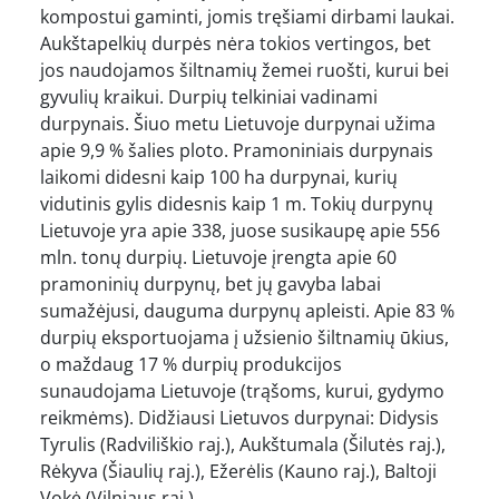
kompostui gaminti, jomis tręšiami dirbami laukai.
Aukštapelkių durpės nėra tokios vertingos, bet
jos naudojamos šiltnamių žemei ruošti, kurui bei
gyvulių kraikui. Durpių telkiniai vadinami
durpynais. Šiuo metu Lietuvoje durpynai užima
apie 9,9 % šalies ploto. Pramoniniais durpynais
laikomi didesni kaip 100 ha durpynai, kurių
vidutinis gylis didesnis kaip 1 m. Tokių durpynų
Lietuvoje yra apie 338, juose susikaupę apie 556
mln. tonų durpių. Lietuvoje įrengta apie 60
pramoninių durpynų, bet jų gavyba labai
sumažėjusi, dauguma durpynų apleisti. Apie 83 %
durpių eksportuojama į užsienio šiltnamių ūkius,
o maždaug 17 % durpių produkcijos
sunaudojama Lietuvoje (trąšoms, kurui, gydymo
reikmėms). Didžiausi Lietuvos durpynai: Didysis
Tyrulis (Radviliškio raj.), Aukštumala (Šilutės raj.),
Rėkyva (Šiaulių raj.), Ežerėlis (Kauno raj.), Baltoji
Vokė (Vilniaus raj.).