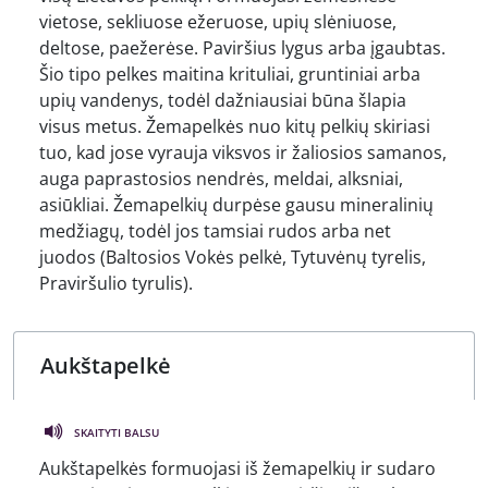
vietose, sekliuose ežeruose, upių slėniuose,
deltose, paežerėse. Paviršius lygus arba įgaubtas.
Šio tipo pelkes maitina krituliai, gruntiniai arba
upių vandenys, todėl dažniausiai būna šlapia
visus metus. Žemapelkės nuo kitų pelkių skiriasi
tuo, kad jose vyrauja viksvos ir žaliosios samanos,
auga paprastosios nendrės, meldai, alksniai,
asiūkliai. Žemapelkių durpėse gausu mineralinių
medžiagų, todėl jos tamsiai rudos arba net
juodos (Baltosios Vokės pelkė, Tytuvėnų tyrelis,
Praviršulio tyrulis).
SKAITYTI BALSU
Aukštapelkės formuojasi iš žemapelkių ir sudaro