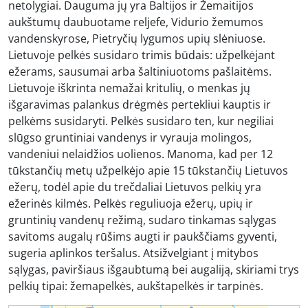
netolygiai. Dauguma jų yra Baltijos ir Žemaitijos
aukštumų daubuotame reljefe, Vidurio žemumos
vandenskyrose, Pietryčių lygumos upių slėniuose.
Lietuvoje pelkės susidaro trimis būdais: užpelkėjant
ežerams, sausumai arba šaltiniuotoms pašlaitėms.
Lietuvoje iškrinta nemažai kritulių, o menkas jų
išgaravimas palankus drėgmės pertekliui kauptis ir
pelkėms susidaryti. Pelkės susidaro ten, kur negiliai
slūgso gruntiniai vandenys ir vyrauja molingos,
vandeniui nelaidžios uolienos. Manoma, kad per 12
tūkstančių metų užpelkėjo apie 15 tūkstančių Lietuvos
ežerų, todėl apie du trečdaliai Lietuvos pelkių yra
ežerinės kilmės. Pelkės reguliuoja ežerų, upių ir
gruntinių vandenų režimą, sudaro tinkamas sąlygas
savitoms augalų rūšims augti ir paukščiams gyventi,
sugeria aplinkos teršalus. Atsižvelgiant į mitybos
sąlygas, paviršiaus išgaubtumą bei augaliją, skiriami trys
pelkių tipai: žemapelkės, aukštapelkės ir tarpinės.