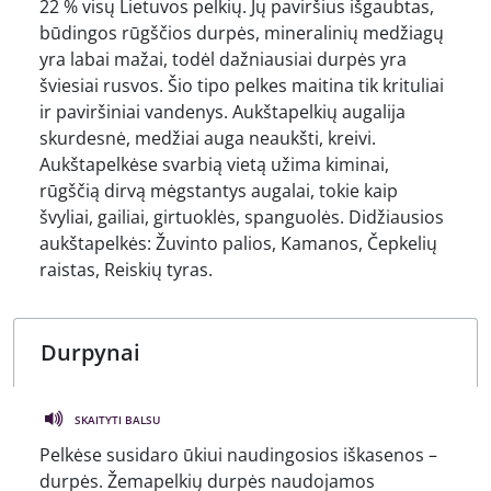
22 % visų Lietuvos pelkių. Jų paviršius išgaubtas,
būdingos rūgščios durpės, mineralinių medžiagų
yra labai mažai, todėl dažniausiai durpės yra
šviesiai rusvos. Šio tipo pelkes maitina tik krituliai
ir paviršiniai vandenys. Aukštapelkių augalija
skurdesnė, medžiai auga neaukšti, kreivi.
Aukštapelkėse svarbią vietą užima kiminai,
rūgščią dirvą mėgstantys augalai, tokie kaip
švyliai, gailiai, girtuoklės, spanguolės. Didžiausios
aukštapelkės: Žuvinto palios, Kamanos, Čepkelių
raistas, Reiskių tyras.
SKAITYTI BALSU
Pelkėse susidaro ūkiui naudingosios iškasenos –
durpės. Žemapelkių durpės naudojamos