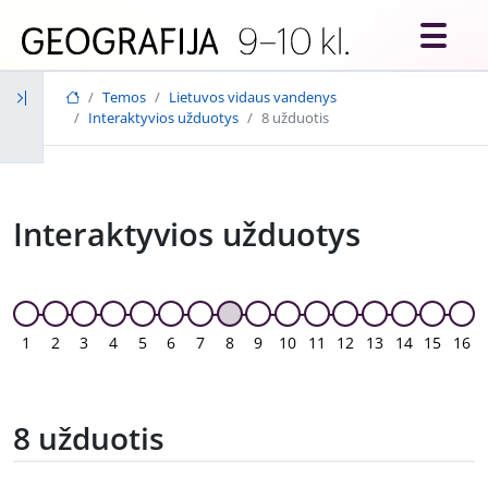
Skip to main content
Temos
Lietuvos vidaus vandenys
Interaktyvios užduotys
8 užduotis
Interaktyvios užduotys
1
2
3
4
5
6
7
8
9
10
11
12
13
14
15
16
8 užduotis