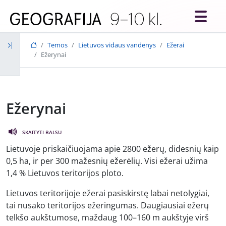
Skip to main content
Temos
Lietuvos vidaus vandenys
Ežerai
Ežerynai
Ežerynai
SKAITYTI BALSU
Lietuvoje priskaičiuojama apie 2800 ežerų, didesnių kaip
0,5 ha, ir per 300 mažesnių ežerėlių. Visi ežerai užima
1,4 % Lietuvos teritorijos ploto.
Lietuvos teritorijoje ežerai pasiskirstę labai netolygiai,
tai nusako teritorijos ežeringumas. Daugiausiai ežerų
telkšo aukštumose, maždaug 100–160 m aukštyje virš