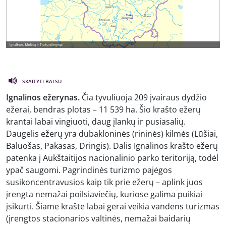
SKAITYTI BALSU
Ignalinos ežerynas.
Čia tyvuliuoja 209 įvairaus dydžio
ežerai, bendras plotas – 11 539 ha. Šio krašto ežerų
krantai labai vingiuoti, daug įlankų ir pusiasalių.
Daugelis ežerų yra dubakloninės (rininės) kilmės (Lūšiai,
Baluošas, Pakasas, Dringis). Dalis Ignalinos krašto ežerų
patenka į Aukštaitijos nacionalinio parko teritoriją, todėl
ypač saugomi. Pagrindinės turizmo pajėgos
susikoncentravusios kaip tik prie ežerų – aplink juos
įrengta nemažai poilsiaviečių, kuriose galima puikiai
įsikurti. Šiame krašte labai gerai veikia vandens turizmas
(įrengtos stacionarios valtinės, nemažai baidarių