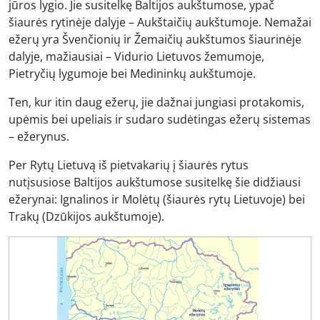
jūros lygio. Jie susitelkę Baltijos aukštumose, ypač
šiaurės rytinėje dalyje – Aukštaičių aukštumoje. Nemažai
ežerų yra Švenčionių ir Žemaičių aukštumos šiaurinėje
dalyje, mažiausiai – Vidurio Lietuvos žemumoje,
Pietryčių lygumoje bei Medininkų aukštumoje.
Ten, kur itin daug ežerų, jie dažnai jungiasi protakomis,
upėmis bei upeliais ir sudaro sudėtingas ežerų sistemas
– ežerynus.
Per Rytų Lietuvą iš pietvakarių į šiaurės rytus
nutįsusiose Baltijos aukštumose susitelkę šie didžiausi
ežerynai: Ignalinos ir Molėtų (šiaurės rytų Lietuvoje) bei
Trakų (Dzūkijos aukštumoje).