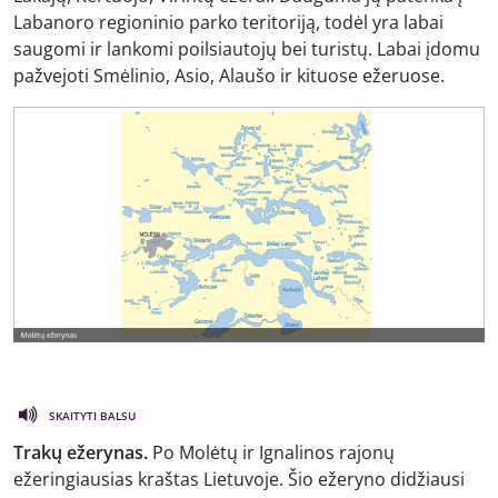
Labanoro regioninio parko teritoriją, todėl yra labai
saugomi ir lankomi poilsiautojų bei turistų. Labai įdomu
pažvejoti Smėlinio, Asio, Alaušo ir kituose ežeruose.
SKAITYTI BALSU
Trakų ežerynas.
Po Molėtų ir Ignalinos rajonų
ežeringiausias kraštas Lietuvoje. Šio ežeryno didžiausi