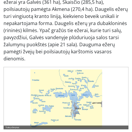
ežerai yra Galvės (361 ha), Skaisčio (285,5 ha),
poilsiautojų pamėgta Akmena (270,4 ha). Daugelis ežerų
turi vingiuotą kranto liniją, kiekvieno beveik unikali ir
nepakartojama forma. Daugelis ežerų yra dubakloninės
(rininės) kilmės. Ypač gražūs tie ežerai, kurie turi salų,
pavyzdžiui, Galvės vandenyje plūduriuoja salos tarsi
žalumynų puokštės (apie 21 sala). Dauguma ežerų
pamėgti žvejų bei poilsiautojų karštomis vasaros
dienomis.