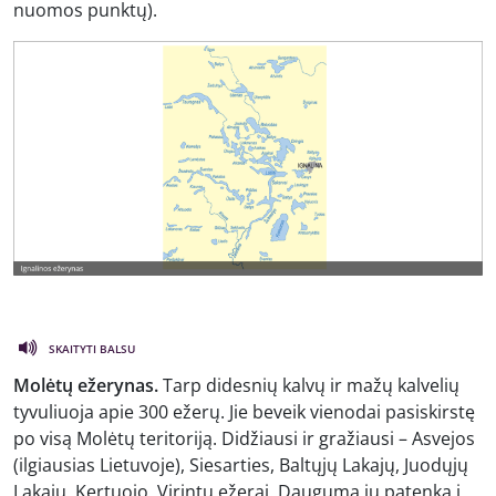
nuomos punktų).
SKAITYTI BALSU
Molėtų ežerynas.
Tarp didesnių kalvų ir mažų kalvelių
tyvuliuoja apie 300 ežerų. Jie beveik vienodai pasiskirstę
po visą Molėtų teritoriją. Didžiausi ir gražiausi – Asvejos
(ilgiausias Lietuvoje), Siesarties, Baltųjų Lakajų, Juodųjų
Lakajų, Kertuojo, Virintų ežerai. Dauguma jų patenka į