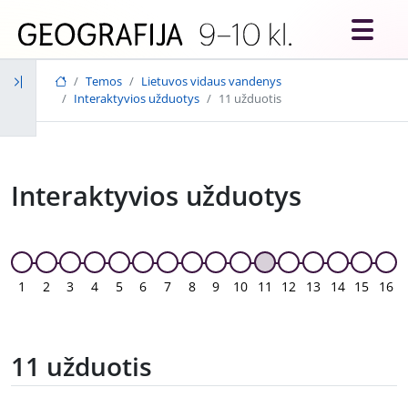
Skip to main content
Temos
Lietuvos vidaus vandenys
Interaktyvios užduotys
11 užduotis
Interaktyvios užduotys
1
2
3
4
5
6
7
8
9
10
11
12
13
14
15
16
11 užduotis