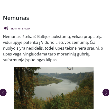
Nemunas
SKAITYTI BALSU
Nemunas išteka iš Baltijos aukštumų, vėliau praplatėja ir
vidurupyje patenka į Vidurio Lietuvos žemumą. Čia
nuolydis yra nedidelis, todėl upės tėkmė nėra srauni, o
upės vaga, vingiuodama tarp moreninių gūbrių,
suformuoja įspūdingas kilpas.
Ankstesnė nuotrauka
Kita 