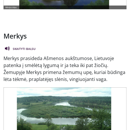
Merkys
SKAITYTI BALSU
Merkys prasideda Ašmenos aukštumose, Lietuvoje
patenka į smėlėtą lygumą ir ja teka iki pat žiočių.
Žemupyje Merkys primena žemumų upę, kuriai būdinga
lėta tėkmė, praplatėjęs slėnis, vingiuojanti vaga.