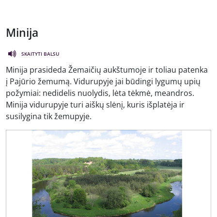
Minija
SKAITYTI BALSU
Minija prasideda Žemaičių aukštumoje ir toliau patenka
į Pajūrio žemumą. Vidurupyje jai būdingi lygumų upių
požymiai: nedidelis nuolydis, lėta tėkmė, meandros.
Minija vidurupyje turi aiškų slėnį, kuris išplatėja ir
susilygina tik žemupyje.