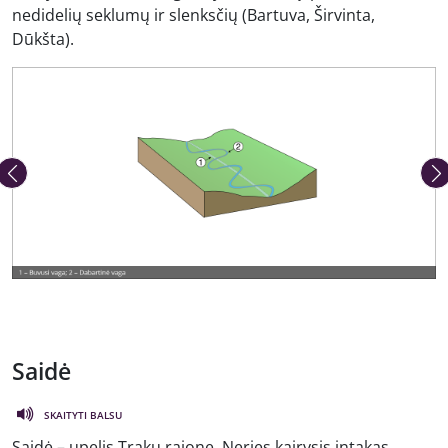
nedidelių seklumų ir slenksčių (Bartuva, Širvinta,
Dūkšta).
Ankstesnė nuotrauka
Kita 
Saidė
SKAITYTI BALSU
Saidė – upelis Trakų rajone, Neries kairysis intakas.