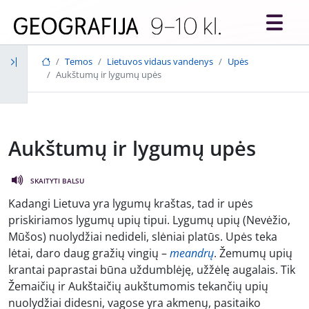
Skip to main content
Temos
Lietuvos vidaus vandenys
Upės
Aukštumų ir lygumų upės
Aukštumų ir lygumų upės
SKAITYTI BALSU
Kadangi Lietuva yra lygumų kraštas, tad ir upės
priskiriamos lygumų upių tipui. Lygumų upių (Nevėžio,
Mūšos) nuolydžiai nedideli, slėniai platūs. Upės teka
lėtai, daro daug gražių vingių –
meandrų
. Žemumų upių
krantai paprastai būna uždumblėję, užžėlę augalais. Tik
Žemaičių ir Aukštaičių aukštumomis tekančių upių
nuolydžiai didesni, vagose yra akmenų, pasitaiko