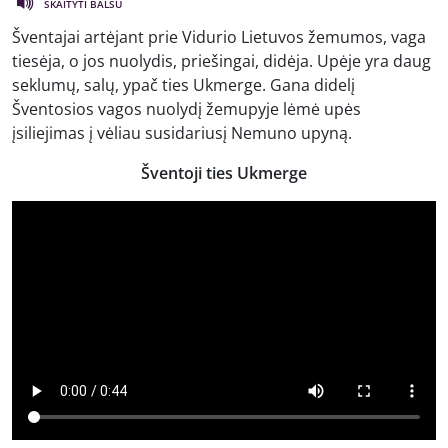
SKAITYTI BALSU
Šventajai artėjant prie Vidurio Lietuvos žemumos, vaga
tiesėja, o jos nuolydis, priešingai, didėja. Upėje yra daug
seklumų, salų, ypač ties Ukmerge. Gana didelį
Šventosios vagos nuolydį žemupyje lėmė upės
įsiliejimas į vėliau susidariusį Nemuno upyną.
Šventoji ties Ukmerge