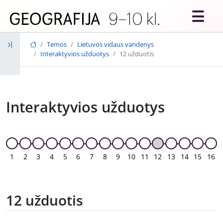
Skip to main content
Temos
Lietuvos vidaus vandenys
Interaktyvios užduotys
12 užduotis
Interaktyvios užduotys
1
2
3
4
5
6
7
8
9
10
11
12
13
14
15
16
12 užduotis