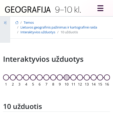
Skip to main content
Temos
Lietuvos geografinis pažinimas ir kartografinė raida
Interaktyvios užduotys
10 užduotis
Interaktyvios užduotys
1
2
3
4
5
6
7
8
9
10
11
12
13
14
15
16
10 užduotis