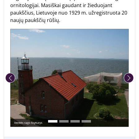
ornitologijai. Masiškai gaudant ir žieduojant
paukščius, Lietuvoje nuo 1929 m. užregistruota 20
naujų paukščių rūšių.
Ankstesnė nuotrauka
Kita nu