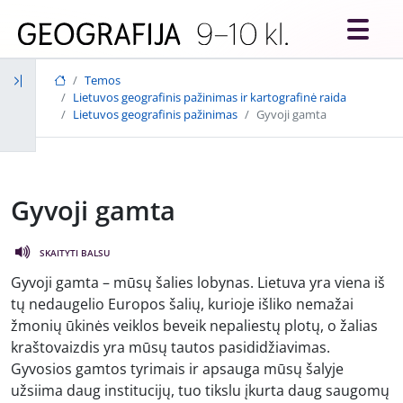
Skip to main content
Temos
Lietuvos geografinis pažinimas ir kartografinė raida
Lietuvos geografinis pažinimas
Gyvoji gamta
Gyvoji gamta
SKAITYTI BALSU
Gyvoji gamta – mūsų šalies lobynas. Lietuva yra viena iš
tų nedaugelio Europos šalių, kurioje išliko nemažai
žmonių ūkinės veiklos beveik nepaliestų plotų, o žalias
kraštovaizdis yra mūsų tautos pasididžiavimas.
Gyvosios gamtos tyrimais ir apsauga mūsų šalyje
užsiima daug institucijų, tuo tikslu įkurta daug saugomų