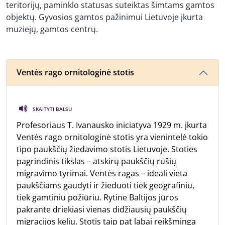
teritorijų, paminklo statusas suteiktas šimtams gamtos
objektų. Gyvosios gamtos pažinimui Lietuvoje įkurta
muziejų, gamtos centrų.
Ventės rago ornitologinė stotis
SKAITYTI BALSU
Profesoriaus T. Ivanausko iniciatyva 1929 m. įkurta
Ventės rago ornitologinė stotis yra vienintelė tokio
tipo paukščių žiedavimo stotis Lietuvoje. Stoties
pagrindinis tikslas – atskirų paukščių rūšių
migravimo tyrimai. Ventės ragas – ideali vieta
paukščiams gaudyti ir žieduoti tiek geografiniu,
tiek gamtiniu požiūriu. Rytine Baltijos jūros
pakrante driekiasi vienas didžiausių paukščių
migracijos kelių. Stotis taip pat labai reikšminga