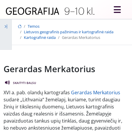
Skip to main content
Temos
Lietuvos geografinis pažinimas ir kartografinė raida
Kartografinė raida
Gerardas Merkatorius
Gerardas Merkatorius
SKAITYTI BALSU
XVI a. pab. olandų kartografas
Gerardas Merkatorius
sudarė „Lithvania“ žemėlapį, kuriame, turint daugiau
žinių ir tikslesnių duomenų, Lietuvos kartografinis
vaizdas daug realesnis ir išsamesnis. Žemėlapyje
pavaizduotas tankus upių tinklas, daug gyvenviečių ir,
ko nebuvo ankstesniuose žemėlapiuose, pavaizduoti