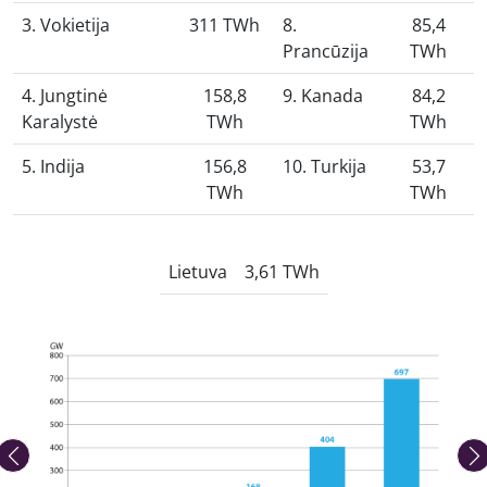
3. Vokietija
311 TWh
8.
85,4
Prancūzija
TWh
4. Jungtinė
158,8
9. Kanada
84,2
Karalystė
TWh
TWh
5. Indija
156,8
10. Turkija
53,7
TWh
TWh
Lietuva
3,61 TWh
Ankstesnė nuotrauka
Kita 