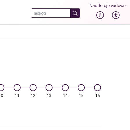
Naudotojo vadovas
10
11
12
13
14
15
16