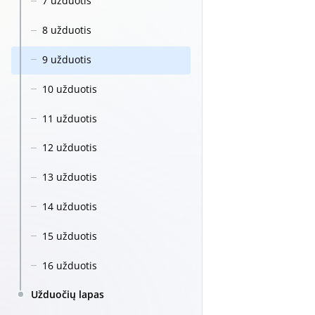
7 užduotis
8 užduotis
9 užduotis
10 užduotis
11 užduotis
12 užduotis
13 užduotis
14 užduotis
15 užduotis
16 užduotis
Užduočių lapas