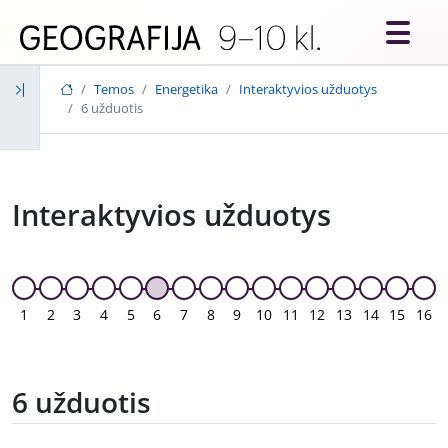
Skip to main content
Temos
Energetika
Interaktyvios užduotys
6 užduotis
Interaktyvios užduotys
1
2
3
4
5
6
7
8
9
10
11
12
13
14
15
16
6 užduotis