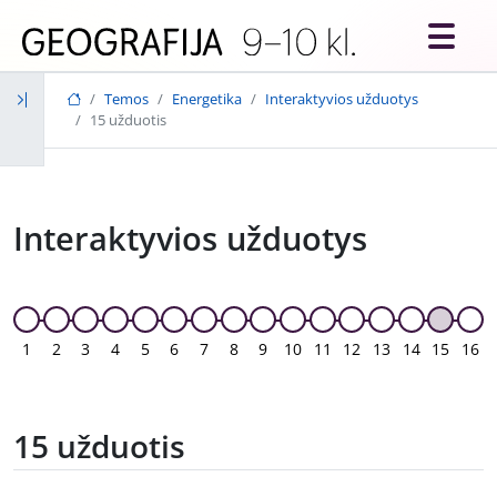
Skip to main content
Temos
Energetika
Interaktyvios užduotys
15 užduotis
Interaktyvios užduotys
1
2
3
4
5
6
7
8
9
10
11
12
13
14
15
16
15 užduotis