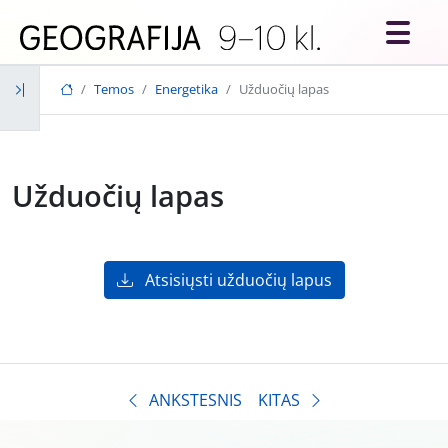
Skip to main content
Temos
Energetika
Užduočių lapas
Užduočių lapas
Atsisiųsti užduočių lapus
ANKSTESNIS
KITAS