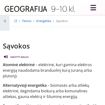
Skip to main content
Temos
Energetika
Sąvokos
Sąvokos
SKAITYTI BALSU
Atominė elektrinė
– elektrinė, kuri gamina elektros
energiją naudodama branduolinį kurą (uraną arba
plutonį).
Alternatyvioji energetika
– biomasės arba atliekų
elektrinė, degindama biokurą arba komunalines
atliekas, gauna elektrą ir šiluminę energiją.