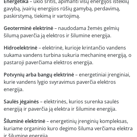
Energetika
– ūkio sritis, apimanti visų energijos išteklių
gavybą, įvairių energijos rūšių gamybą, perdavimą,
paskirstymą, tiekimą ir vartojimą.
Geoterminė elektrinė
– naudodama žemės gelmių
šilumą paverčia ją elektros ir šilumine energija.
Hidroelektrinė
– elektrinė, kurioje krintančio vandens
sukama vandens turbina sukuria mechaninę energiją, o
pastaroji paverčiama elektros energija.
Potvynių arba bangų elektrinė
– energetiniai įrenginiai,
kurie vandens lygio svyravimus paverčia elektros
energija.
Saulės jėgainės
– elektrinės, kurios surenka saulės
energiją ir paverčia ją elektra ir šilumine energija.
Šiluminė elektrinė
– energetinių įrenginių kompleksas,
kuriame organinio kuro degimo šiluma verčiama elektra
ir šilumine energija.