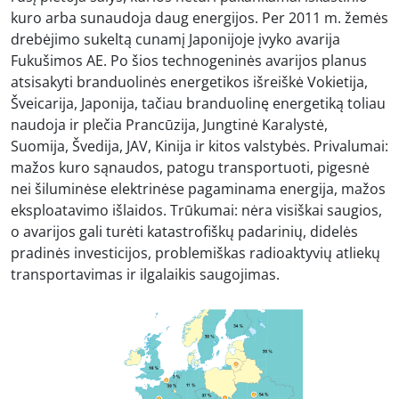
kuro arba sunaudoja daug energijos. Per 2011 m. žemės
drebėjimo sukeltą cunamį Japonijoje įvyko avarija
Fukušimos AE. Po šios technogeninės avarijos planus
atsisakyti branduolinės energetikos išreiškė Vokietija,
Šveicarija, Japonija, tačiau branduolinę energetiką toliau
naudoja ir plečia Prancūzija, Jungtinė Karalystė,
Suomija, Švedija, JAV, Kinija ir kitos valstybės. Privalumai:
mažos kuro sąnaudos, patogu transportuoti, pigesnė
nei šiluminėse elektrinėse pagaminama energija, mažos
eksploatavimo išlaidos. Trūkumai: nėra visiškai saugios,
o avarijos gali turėti katastrofiškų padarinių, didelės
pradinės investicijos, problemiškas radioaktyvių atliekų
transportavimas ir ilgalaikis saugojimas.