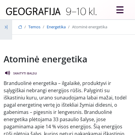
Skip to main content
Temos
Energetika
Atominė energetika
Atominė energetika
SKAITYTI BALSU
Branduolinė energetika – ilgalaikė, produktyvi ir
sąlygiškai nebrangi energijos rūšis. Palyginti su
iškastiniu kuru, urano sunaudojama labai mažai, todėl
pagal energetinę vertę jo ištekliai žymiai didesni, o
gabenimas – pigesnis ir lengvesnis. Branduolinė
energetika plėtojama 33 pasaulio šalyse, jose
pagaminama apie 14 % visos energijos. Šią energijos
rūšį plėtoja šalys, kurios neturi pakankamai iškastinio