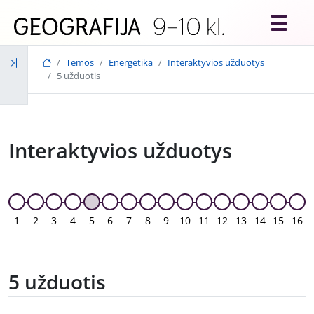
Skip to main content
Temos
Energetika
Interaktyvios užduotys
5 užduotis
Interaktyvios užduotys
1
2
3
4
5
6
7
8
9
10
11
12
13
14
15
16
5 užduotis