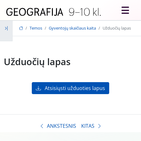
Skip to main content
Temos
Gyventojų skaičiaus kaita
Užduočių lapas
Užduočių lapas
Atsisiųsti užduoties lapus
ANKSTESNIS
KITAS