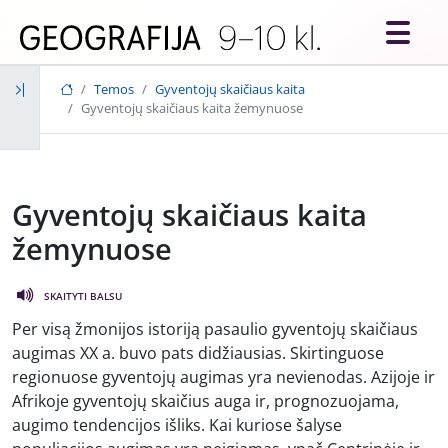
Skip to main content
Temos
Gyventojų skaičiaus kaita
Gyventojų skaičiaus kaita žemynuose
Gyventojų skaičiaus kaita
žemynuose
SKAITYTI BALSU
Per visą žmonijos istoriją pasaulio gyventojų skaičiaus
augimas XX a. buvo pats didžiausias. Skirtinguose
regionuose gyventojų augimas yra nevienodas. Azijoje ir
Afrikoje gyventojų skaičius auga ir, prognozuojama,
augimo tendencijos išliks. Kai kuriose šalyse