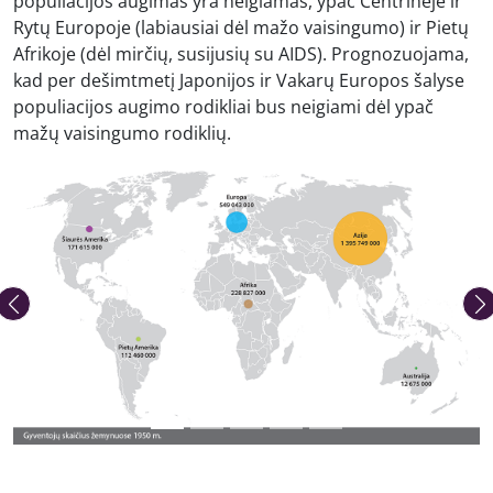
populiacijos augimas yra neigiamas, ypač Centrinėje ir
Rytų Europoje (labiausiai dėl mažo vaisingumo) ir Pietų
Afrikoje (dėl mirčių, susijusių su AIDS). Prognozuojama,
kad per dešimtmetį Japonijos ir Vakarų Europos šalyse
populiacijos augimo rodikliai bus neigiami dėl ypač
mažų vaisingumo rodiklių.
Ankstesnė nuotrauka
Kita 