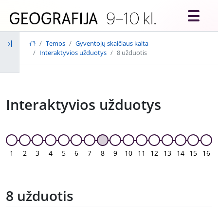
Skip to main content
Temos
Gyventojų skaičiaus kaita
Interaktyvios užduotys
8 užduotis
Interaktyvios užduotys
1
2
3
4
5
6
7
8
9
10
11
12
13
14
15
16
8 užduotis