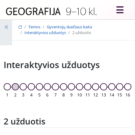
Skip to main content
Temos
Gyventojų skaičiaus kaita
Interaktyvios užduotys
2 užduotis
Interaktyvios užduotys
1
2
3
4
5
6
7
8
9
10
11
12
13
14
15
16
2 užduotis