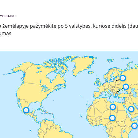
YTI BALSU
o žemėlapyje pažymėkite po 5 valstybes, kuriose didelis (da
umas.