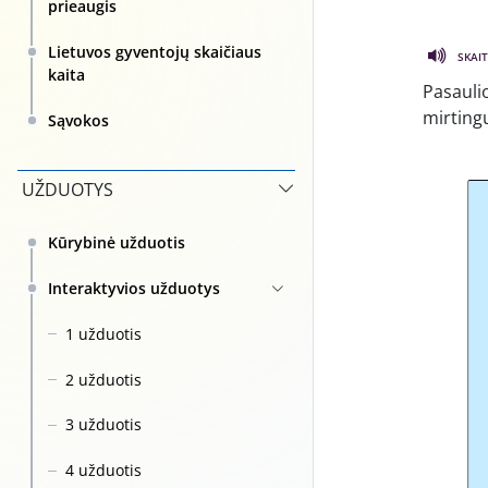
prieaugis
Lietuvos gyventojų skaičiaus
SKAIT
kaita
Pasauli
mirting
Sąvokos
UŽDUOTYS
Kūrybinė užduotis
Interaktyvios užduotys
1 užduotis
2 užduotis
3 užduotis
4 užduotis