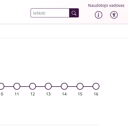
Naudotojo vadovas
10
11
12
13
14
15
16