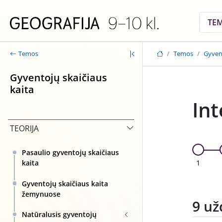
Skip to main content
TE
Temos
Gyvent
Temos
Gyventojų skaičiaus
kaita
Int
TEORIJA
Pasaulio gyventojų skaičiaus
1
kaita
Gyventojų skaičiaus kaita
žemynuose
9 už
Natūralusis gyventojų