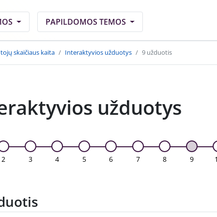
MOS
PAPILDOMOS TEMOS
ojų skaičiaus kaita
Interaktyvios užduotys
9 užduotis
eraktyvios užduotys
2
3
4
5
6
7
8
9
duotis