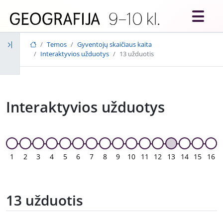
Skip to main content
Temos
Gyventojų skaičiaus kaita
Interaktyvios užduotys
13 užduotis
Interaktyvios užduotys
1
2
3
4
5
6
7
8
9
10
11
12
13
14
15
16
13 užduotis