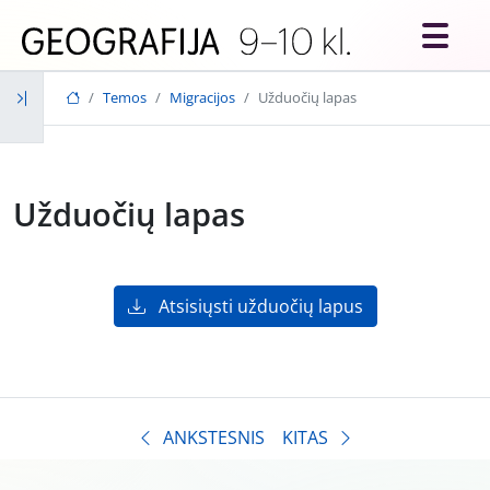
Skip to main content
Temos
Migracijos
Užduočių lapas
Užduočių lapas
Atsisiųsti užduočių lapus
ANKSTESNIS
KITAS