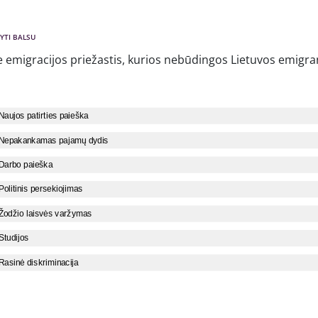
YTI BALSU
te emigracijos priežastis, kurios nebūdingos Lietuvos emigr