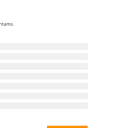
antams.