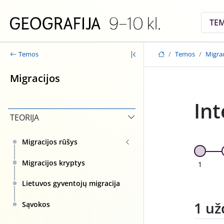
Skip to main content
TE
Temos
Migrac
Temos
Migracijos
Int
TEORIJA
Migracijos rūšys
Migracijos kryptys
1
Lietuvos gyventojų migracija
1 už
Sąvokos