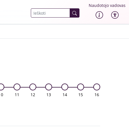
Naudotojo vadovas
10
11
12
13
14
15
16