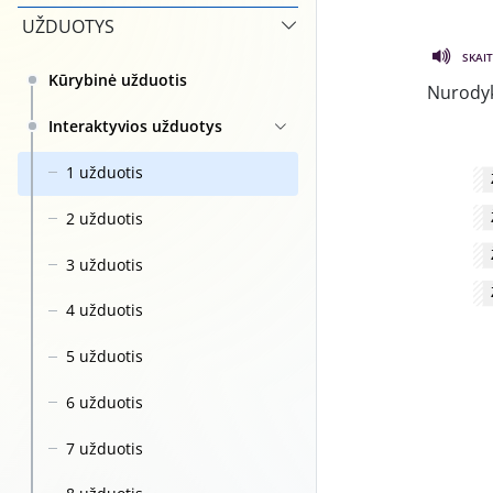
UŽDUOTYS
SKAIT
Kūrybinė užduotis
Nurodyk
Interaktyvios užduotys
1 užduotis
2 užduotis
3 užduotis
4 užduotis
5 užduotis
6 užduotis
7 užduotis