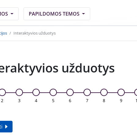
MOS
PAPILDOMOS TEMOS
ijos
Interaktyvios užduotys
eraktyvios užduotys
2
3
4
5
6
7
8
9
ti