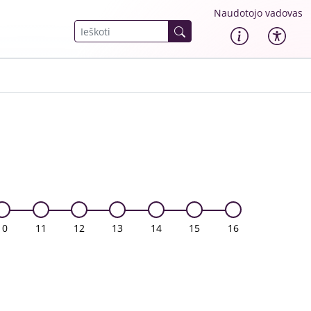
Naudotojo vadovas
10
11
12
13
14
15
16