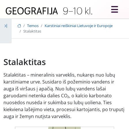
Skip to main content
Temos
Karstiniai reiškiniai Lietuvoje ir Europoje
Stalaktitas
Stalaktitas
Stalaktitas – mineralinis varveklis, nukaręs nuo lubų
karstiniame urve. Susidaro iš požeminio vandens ir
auga iš viršaus į apačią. Nuo lubų vandens lašai
garuodami netenka dalies CO₂, o kalcio karbonato
nuosėdos nusėda ir sukimba su lubų uoliena. Ties
kiekviena lašėjimo vieta, procesui kartojantis, po truputį
auga ir žemyn nutįsta varveklis.