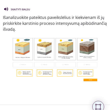
SKAITYTI BALSU
Išanalizuokite pateiktus paveikslėlius ir kiekvienam iš jų
priskirkite karstinio proceso intensyvumą apibūdinančią
išvadą.