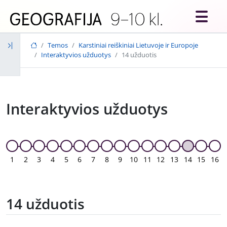
Skip to main content
Temos
Karstiniai reiškiniai Lietuvoje ir Europoje
Interaktyvios užduotys
14 užduotis
Interaktyvios užduotys
1
2
3
4
5
6
7
8
9
10
11
12
13
14
15
16
14 užduotis