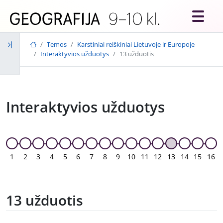
Skip to main content
Temos
Karstiniai reiškiniai Lietuvoje ir Europoje
Interaktyvios užduotys
13 užduotis
Interaktyvios užduotys
1
2
3
4
5
6
7
8
9
10
11
12
13
14
15
16
13 užduotis