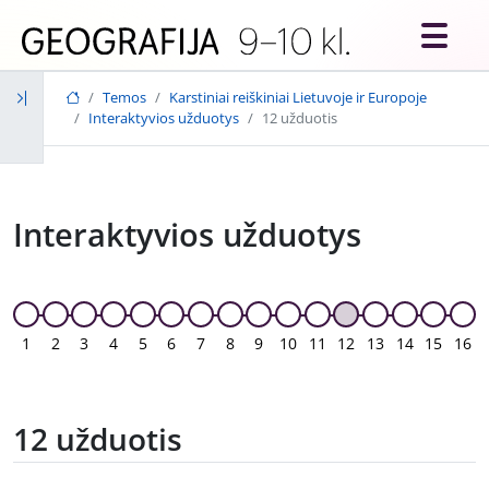
Skip to main content
Temos
Karstiniai reiškiniai Lietuvoje ir Europoje
Interaktyvios užduotys
12 užduotis
Interaktyvios užduotys
1
2
3
4
5
6
7
8
9
10
11
12
13
14
15
16
12 užduotis