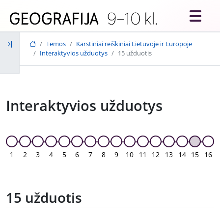
Skip to main content
Temos
Karstiniai reiškiniai Lietuvoje ir Europoje
Interaktyvios užduotys
15 užduotis
Interaktyvios užduotys
1
2
3
4
5
6
7
8
9
10
11
12
13
14
15
16
15 užduotis