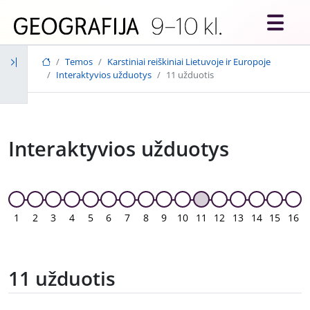
Skip to main content
Temos
Karstiniai reiškiniai Lietuvoje ir Europoje
Interaktyvios užduotys
11 užduotis
Interaktyvios užduotys
1
2
3
4
5
6
7
8
9
10
11
12
13
14
15
16
11 užduotis