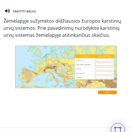
SKAITYTI BALSU
Žemėlapyje sužymėtos didžiausios Europos karstinių
urvų sistemos. Prie pavadinimų nurodykite karstinių
urvų sistemas žemėlapyje atitinkančius skaičius.