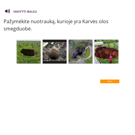
SKAITYTI BALSU
Pažymėkite nuotrauką, kurioje yra Karvės olos
smegduobė.