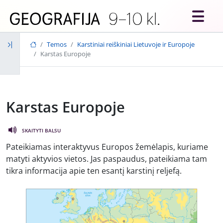
Skip to main content
Temos
Karstiniai reiškiniai Lietuvoje ir Europoje
Karstas Europoje
Karstas Europoje
SKAITYTI BALSU
Pateikiamas interaktyvus Europos žemėlapis, kuriame
matyti aktyvios vietos. Jas paspaudus, pateikiama tam
tikra informacija apie ten esantį karstinį reljefą.