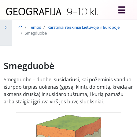
Skip to main content
Temos
Karstiniai reiškiniai Lietuvoje ir Europoje
Smegduobė
Smegduobė
Smegduobė – duobė, susidariusi, kai požeminis vanduo
ištirpdo tirpias uolienas (gipsą, klintį, dolomitą, kreidą ar
akmens druską) ir susidaro tuštuma, į kurią pamažu
arba staigiai įgriūva virš jos buvę sluoksniai.