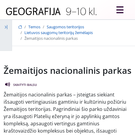
Skip to main content
Temos
Saugomos teritorijos
Lietuvos saugomų teritorijų žemėlapis
Žemaitijos nacionalinis parkas
Žemaitijos nacionalinis parkas
SKAITYTI BALSU
Žemaitijos nacionalinis parkas – įsteigtas siekiant
išsaugoti vertingiausias gamtiniu ir kultūriniu požiūriu
Žemaitijos teritorijas. Pagrindiniai šio parko uždaviniai
yra išsaugoti Platelių ežeryną ir jo apylinkių gamtos
kompleksą, apsaugoti vertingus gamtinius
kraštovaizdžio kompleksus bei objektus, išsaugoti