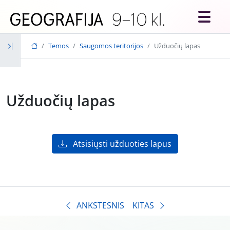
Skip to main content
Temos
Saugomos teritorijos
Užduočių lapas
Užduočių lapas
Atsisiųsti užduoties lapus
ANKSTESNIS
KITAS