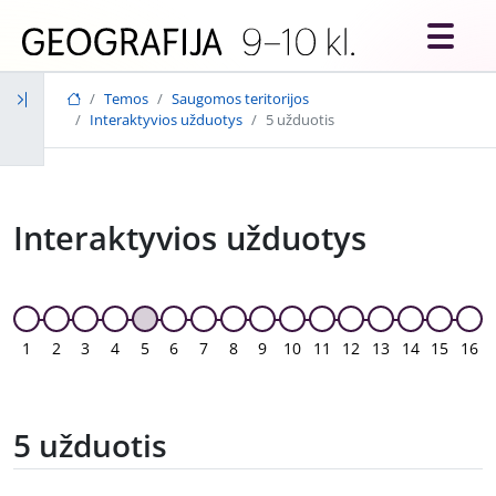
Skip to main content
Temos
Saugomos teritorijos
Interaktyvios užduotys
5 užduotis
Interaktyvios užduotys
1
2
3
4
5
6
7
8
9
10
11
12
13
14
15
16
5 užduotis