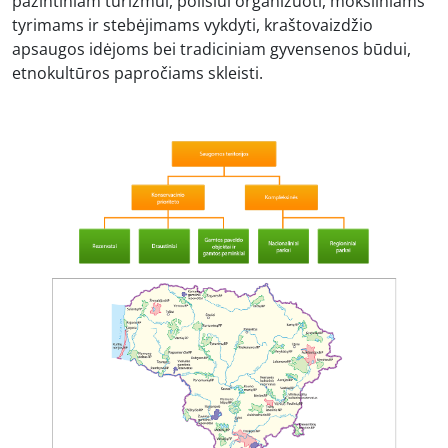
pažintiniam turizmui, poilsiui organizuoti, moksliniams
tyrimams ir stebėjimams vykdyti, kraštovaizdžio
apsaugos idėjoms bei tradiciniam gyvensenos būdui,
etnokultūros papročiams skleisti.