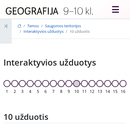
Skip to main content
Temos
Saugomos teritorijos
Interaktyvios užduotys
10 užduotis
Interaktyvios užduotys
1
2
3
4
5
6
7
8
9
10
11
12
13
14
15
16
10 užduotis