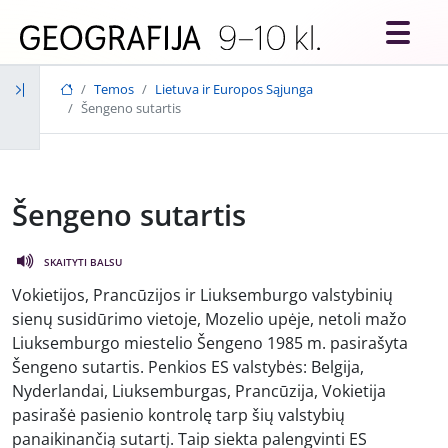
Skip to main content
Temos
Lietuva ir Europos Sąjunga
Šengeno sutartis
Šengeno sutartis
SKAITYTI BALSU
Vokietijos, Prancūzijos ir Liuksemburgo valstybinių
sienų susidūrimo vietoje, Mozelio upėje, netoli mažo
Liuksemburgo miestelio Šengeno 1985 m. pasirašyta
Šengeno sutartis. Penkios ES valstybės: Belgija,
Nyderlandai, Liuksemburgas, Prancūzija, Vokietija
pasirašė pasienio kontrolę tarp šių valstybių
panaikinančią sutartį. Taip siekta palengvinti ES