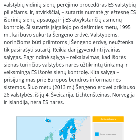
valstybių vidinių sienų perėjimo procedūras ES valstybių
piliečiams. Ir, atvirkščiai, – sutartis numatė griežtesnę ES
išorinių sienų apsaugą ir į ES atvykstančių asmenų
kontrolę. Ši sutartis įsigaliojo po dešimties metų, 1995
m., kai buvo sukurta Šengeno erdvė. Valstybėms,
norinčioms būti priimtoms į Šengeno erdvę, neužtenka
tik pasirašyti sutartį. Reikia dar įgyvendinti įvairias
sąlygas. Pagrindinė sąlyga – reikalavimas, kad išorės
sienas turinčios valstybės narės užtikrintų tinkamą ir
veiksmingą ES išorės sienų kontrolę. Kita sąlyga –
prisijungimas prie Europos bendros informacinės
sistemos. Šiuo metu (2013 m.) Šengeno erdvei priklauso
26 valstybės, iš jų 4, Šveicarija, Lichtenšteinas, Norvegija
ir Islandija, nėra ES narės.