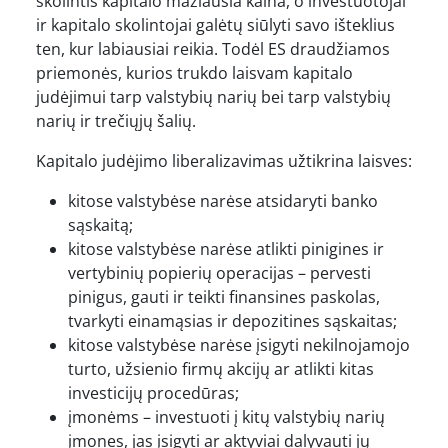
skolintis kapitalo mažiausia kaina, o investuotojai
ir kapitalo skolintojai galėtų siūlyti savo išteklius
ten, kur labiausiai reikia. Todėl ES draudžiamos
priemonės, kurios trukdo laisvam kapitalo
judėjimui tarp valstybių narių bei tarp valstybių
narių ir trečiųjų šalių.
Kapitalo judėjimo liberalizavimas užtikrina laisves:
kitose valstybėse narėse atsidaryti banko
sąskaitą;
kitose valstybėse narėse atlikti pinigines ir
vertybinių popierių operacijas – pervesti
pinigus, gauti ir teikti finansines paskolas,
tvarkyti einamąsias ir depozitines sąskaitas;
kitose valstybėse narėse įsigyti nekilnojamojo
turto, užsienio firmų akcijų ar atlikti kitas
investicijų procedūras;
įmonėms – investuoti į kitų valstybių narių
įmones, jas įsigyti ar aktyviai dalyvauti jų