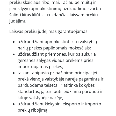
prekių skaičiaus ribojimai. Tačiau be muitų ir
jiems lygių apmokestinimų uždraudimo svarbu
šalinti kitas kliūtis, trukdančias laisvam prekių
judėjimui.
Laisvas prekių judėjimas garantuojamas:
uždraudžiant apmokestinti kitų valstybių
narių prekes papildomais mokesčiais;
uždraudžiant priemones, kurios sukuria
geresnes sąlygas vidaus prekėms prieš
importuojamas prekes;
taikant abipusio pripažinimo principą: jei
prekė vienoje valstybėje narėje pagaminta ir
parduodama teisėtai ir atitinka kokybės
standartus, ją turi būti leidžiama parduoti ir
kitoje valstybėje narėje;
uždraudžiant kiekybinį eksporto ir importo
prekių ribojimą.