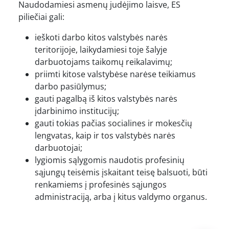
Naudodamiesi asmenų judėjimo laisve, ES
piliečiai gali:
ieškoti darbo kitos valstybės narės
teritorijoje, laikydamiesi toje šalyje
darbuotojams taikomų reikalavimų;
priimti kitose valstybėse narėse teikiamus
darbo pasiūlymus;
gauti pagalbą iš kitos valstybės narės
įdarbinimo institucijų;
gauti tokias pačias socialines ir mokesčių
lengvatas, kaip ir tos valstybės narės
darbuotojai;
lygiomis sąlygomis naudotis profesinių
sąjungų teisėmis įskaitant teisę balsuoti, būti
renkamiems į profesinės sąjungos
administraciją, arba į kitus valdymo organus.