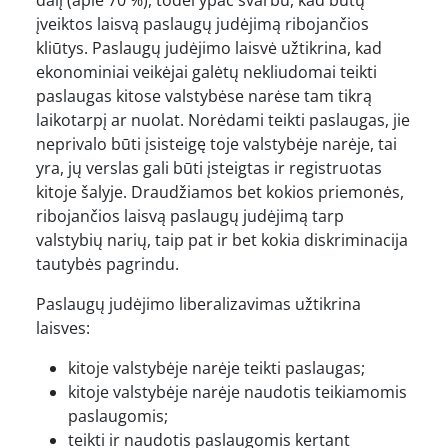
įveiktos laisvą paslaugų judėjimą ribojančios
kliūtys. Paslaugų judėjimo laisvė užtikrina, kad
ekonominiai veikėjai galėtų nekliudomai teikti
paslaugas kitose valstybėse narėse tam tikrą
laikotarpį ar nuolat. Norėdami teikti paslaugas, jie
neprivalo būti įsisteigę toje valstybėje narėje, tai
yra, jų verslas gali būti įsteigtas ir registruotas
kitoje šalyje. Draudžiamos bet kokios priemonės,
ribojančios laisvą paslaugų judėjimą tarp
valstybių narių, taip pat ir bet kokia diskriminacija
tautybės pagrindu.
Paslaugų judėjimo liberalizavimas užtikrina
laisves:
kitoje valstybėje narėje teikti paslaugas;
kitoje valstybėje narėje naudotis teikiamomis
paslaugomis;
teikti ir naudotis paslaugomis kertant