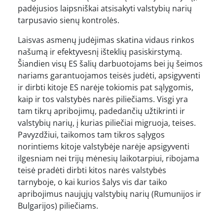
padėjusios laipsniškai atsisakyti valstybių narių
tarpusavio sienų kontrolės.
Laisvas asmenų judėjimas skatina vidaus rinkos
našumą ir efektyvesnį išteklių pasiskirstymą.
Šiandien visų ES šalių darbuotojams bei jų šeimos
nariams garantuojamos teisės judėti, apsigyventi
ir dirbti kitoje ES narėje tokiomis pat sąlygomis,
kaip ir tos valstybės narės piliečiams. Visgi yra
tam tikrų apribojimų, padedančių užtikrinti ir
valstybių narių, į kurias piliečiai migruoja, teises.
Pavyzdžiui, taikomos tam tikros sąlygos
norintiems kitoje valstybėje narėje apsigyventi
ilgesniam nei trijų mėnesių laikotarpiui, ribojama
teisė pradėti dirbti kitos narės valstybės
tarnyboje, o kai kurios šalys vis dar taiko
apribojimus naujųjų valstybių narių (Rumunijos ir
Bulgarijos) piliečiams.