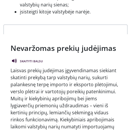
valstybių narių sienas;
įsisteigti kitoje valstybėje narėje.
Nevaržomas prekių judėjimas
SKAITYTI BALSU
Laisvas prekių judėjimas įgyvendinamas siekiant
skatinti prekybą tarp valstybių narių, sukurti
palankesnę terpę importo ir eksporto plėtojimui,
verslo plėtrai ir vartotojų poreikių patenkinimui.
Muitų ir kiekybinių apribojimų bei jiems
lygiaverčių priemonių uždraudimas – vieni iš
kertinių principų, lemiančių sėkmingą vidaus
rinkos funkcionavimą. Kiekybiniais apribojimais
laikomi valstybių narių numatyti importuojamų