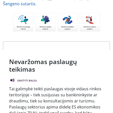
Šengeno sutartis
.
Nevaržomas paslaugų
teikimas
SKAITYTI BALSU
Tai galimybė teikti paslaugas visoje vidaus rinkos
teritorijoje – tiek susijusias su bankininkyste ar
draudimu, tiek su konsultacijomis ar turizmu.
Paslaugų sektorius apima didelę ES ekonomikos
dalį (apie 70 %), todėl ypač svarbu, kad būtų