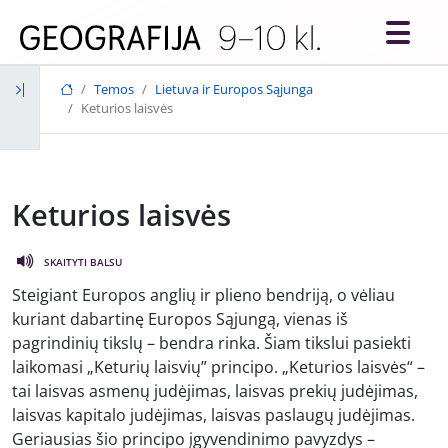
Skip to main content
Temos
Lietuva ir Europos Sąjunga
Keturios laisvės
Keturios laisvės
SKAITYTI BALSU
Steigiant Europos anglių ir plieno bendriją, o vėliau
kuriant dabartinę Europos Sąjungą, vienas iš
pagrindinių tikslų – bendra rinka. Šiam tikslui pasiekti
laikomasi „Keturių laisvių” principo. „Keturios laisvės“ –
tai laisvas asmenų judėjimas, laisvas prekių judėjimas,
laisvas kapitalo judėjimas, laisvas paslaugų judėjimas.
Geriausias šio principo įgyvendinimo pavyzdys –