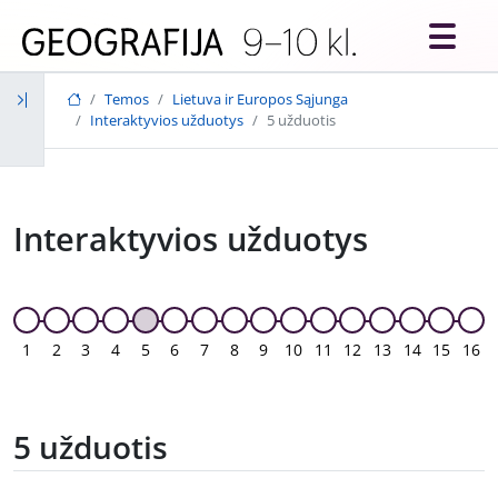
Skip to main content
Temos
Lietuva ir Europos Sąjunga
Interaktyvios užduotys
5 užduotis
Interaktyvios užduotys
1
2
3
4
5
6
7
8
9
10
11
12
13
14
15
16
5 užduotis