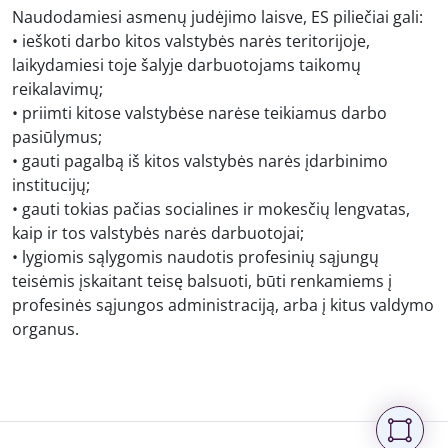
Naudodamiesi asmenų judėjimo laisve, ES piliečiai gali:
• ieškoti darbo kitos valstybės narės teritorijoje,
laikydamiesi toje šalyje darbuotojams taikomų
reikalavimų;
• priimti kitose valstybėse narėse teikiamus darbo
pasiūlymus;
• gauti pagalbą iš kitos valstybės narės įdarbinimo
institucijų;
• gauti tokias pačias socialines ir mokesčių lengvatas,
kaip ir tos valstybės narės darbuotojai;
• lygiomis sąlygomis naudotis profesinių sąjungų
teisėmis įskaitant teisę balsuoti, būti renkamiems į
profesinės sąjungos administraciją, arba į kitus valdymo
organus.