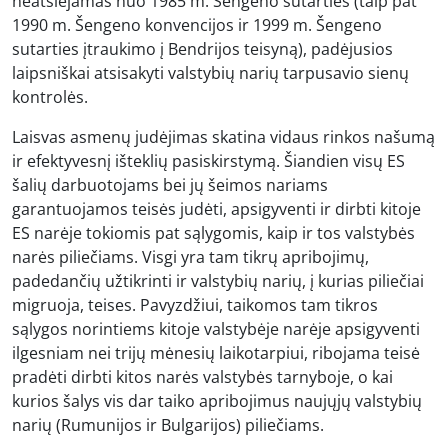
neatsiejamas nuo 1985 m. Šengeno sutarties (taip pat
1990 m. Šengeno konvencijos ir 1999 m. Šengeno
sutarties įtraukimo į Bendrijos teisyną), padėjusios
laipsniškai atsisakyti valstybių narių tarpusavio sienų
kontrolės.
Laisvas asmenų judėjimas skatina vidaus rinkos našumą
ir efektyvesnį išteklių pasiskirstymą. Šiandien visų ES
šalių darbuotojams bei jų šeimos nariams
garantuojamos teisės judėti, apsigyventi ir dirbti kitoje
ES narėje tokiomis pat sąlygomis, kaip ir tos valstybės
narės piliečiams. Visgi yra tam tikrų apribojimų,
padedančių užtikrinti ir valstybių narių, į kurias piliečiai
migruoja, teises. Pavyzdžiui, taikomos tam tikros
sąlygos norintiems kitoje valstybėje narėje apsigyventi
ilgesniam nei trijų mėnesių laikotarpiui, ribojama teisė
pradėti dirbti kitos narės valstybės tarnyboje, o kai
kurios šalys vis dar taiko apribojimus naujųjų valstybių
narių (Rumunijos ir Bulgarijos) piliečiams.