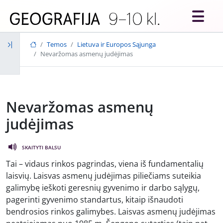
Skip to main content
Temos
Lietuva ir Europos Sąjunga
Nevaržomas asmenų judėjimas
Nevaržomas asmenų
judėjimas
SKAITYTI BALSU
Tai – vidaus rinkos pagrindas, viena iš fundamentalių
laisvių. Laisvas asmenų judėjimas piliečiams suteikia
galimybę ieškoti geresnių gyvenimo ir darbo sąlygų,
pagerinti gyvenimo standartus, kitaip išnaudoti
bendrosios rinkos galimybes. Laisvas asmenų judėjimas