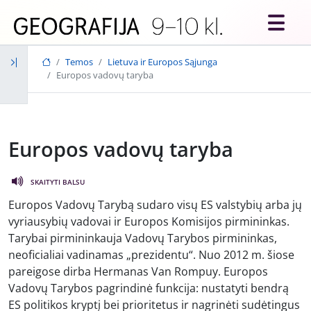
Skip to main content
Temos
Lietuva ir Europos Sąjunga
Europos vadovų taryba
Europos vadovų taryba
SKAITYTI BALSU
Europos Vadovų Tarybą sudaro visų ES valstybių arba jų
vyriausybių vadovai ir Europos Komisijos pirmininkas.
Tarybai pirmininkauja Vadovų Tarybos pirmininkas,
neoficialiai vadinamas „prezidentu“. Nuo 2012 m. šiose
pareigose dirba Hermanas Van Rompuy. Europos
Vadovų Tarybos pagrindinė funkcija: nustatyti bendrą
ES politikos kryptį bei prioritetus ir nagrinėti sudėtingus