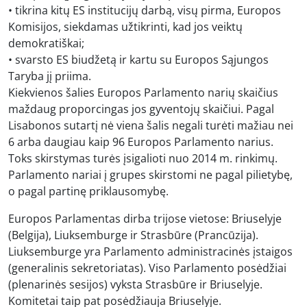
• tikrina kitų ES institucijų darbą, visų pirma, Europos
Komisijos, siekdamas užtikrinti, kad jos veiktų
demokratiškai;
• svarsto ES biudžetą ir kartu su Europos Sąjungos
Taryba jį priima.
Kiekvienos šalies Europos Parlamento narių skaičius
maždaug proporcingas jos gyventojų skaičiui. Pagal
Lisabonos sutartį nė viena šalis negali turėti mažiau nei
6 arba daugiau kaip 96 Europos Parlamento narius.
Toks skirstymas turės įsigalioti nuo 2014 m. rinkimų.
Parlamento nariai į grupes skirstomi ne pagal pilietybę,
o pagal partinę priklausomybę.
Europos Parlamentas dirba trijose vietose: Briuselyje
(Belgija), Liuksemburge ir Strasbūre (Prancūzija).
Liuksemburge yra Parlamento administracinės įstaigos
(generalinis sekretoriatas). Viso Parlamento posėdžiai
(plenarinės sesijos) vyksta Strasbūre ir Briuselyje.
Komitetai taip pat posėdžiauja Briuselyje.